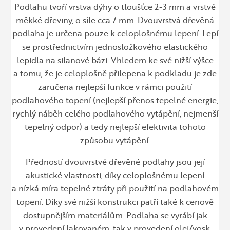
Podlahu tvoří vrstva dýhy o tloušťce 2-3 mm a vrstvě
měkké dřeviny, o síle cca 7 mm. Dvouvrstvá dřevěná
podlaha je určena pouze k celoplošnému lepení. Lepí
se prostřednictvím jednosložkového elastického
lepidla na silanové bázi. Vhledem ke své nižší výšce
a tomu, že je celoplošně přilepena k podkladu je zde
zaručena nejlepší funkce v rámci použití
podlahového topení (nejlepší přenos tepelné energie,
rychlý náběh celého podlahového vytápění, nejmenší
tepelný odpor) a tedy nejlepší efektivita tohoto
způsobu vytápění.
Předností dvouvrstvé dřevěné podlahy jsou její
akustické vlastnosti, díky celoplošnému lepení
a nízká míra tepelné ztráty při použití na podlahovém
topení. Díky své nižší konstrukci patří také k cenově
dostupnějším materiálům. Podlaha se vyrábí jak
v provedení lakovaném, tak v provedení olej/vosk.