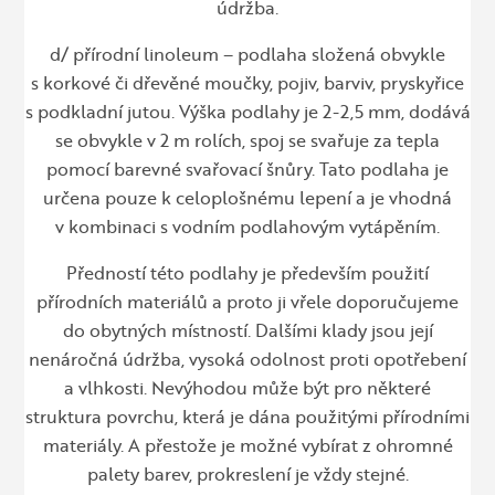
údržba.
d/ přírodní linoleum – podlaha složená obvykle
s korkové či dřevěné moučky, pojiv, barviv, pryskyřice
s podkladní jutou. Výška podlahy je 2-2,5 mm, dodává
se obvykle v 2 m rolích, spoj se svařuje za tepla
pomocí barevné svařovací šnůry. Tato podlaha je
určena pouze k celoplošnému lepení a je vhodná
v kombinaci s vodním podlahovým vytápěním.
Předností této podlahy je především použití
přírodních materiálů a proto ji vřele doporučujeme
do obytných místností. Dalšími klady jsou její
nenáročná údržba, vysoká odolnost proti opotřebení
a vlhkosti. Nevýhodou může být pro některé
struktura povrchu, která je dána použitými přírodními
materiály. A přestože je možné vybírat z ohromné
palety barev, prokreslení je vždy stejné.