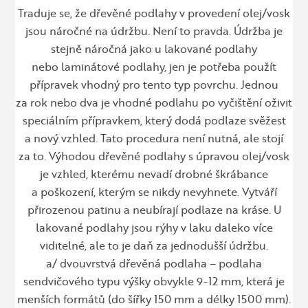
Traduje se, že dřevěné podlahy v provedení olej/vosk
jsou náročné na údržbu. Není to pravda. Údržba je
stejně náročná jako u lakované podlahy
nebo laminátové podlahy, jen je potřeba použít
přípravek vhodný pro tento typ povrchu. Jednou
za rok nebo dva je vhodné podlahu po vyčištění oživit
speciálním přípravkem, který dodá podlaze svěžest
a nový vzhled. Tato procedura není nutná, ale stojí
za to. Výhodou dřevěné podlahy s úpravou olej/vosk
je vzhled, kterému nevadí drobné škrábance
a poškození, kterým se nikdy nevyhnete. Vytváří
přirozenou patinu a neubírají podlaze na kráse. U
lakované podlahy jsou rýhy v laku daleko více
viditelné, ale to je daň za jednodušší údržbu.
a/ dvouvrstvá dřevěná podlaha – podlaha
sendvičového typu výšky obvykle 9-12 mm, která je
menších formátů (do šířky 150 mm a délky 1500 mm).