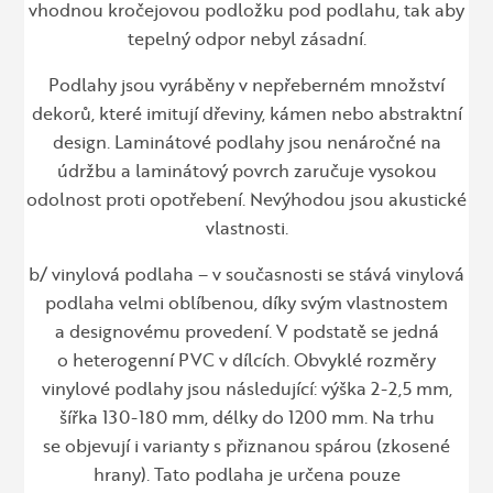
vhodnou kročejovou podložku pod podlahu, tak aby
tepelný odpor nebyl zásadní.
Podlahy jsou vyráběny v nepřeberném množství
dekorů, které imitují dřeviny, kámen nebo abstraktní
design. Laminátové podlahy jsou nenáročné na
údržbu a laminátový povrch zaručuje vysokou
odolnost proti opotřebení. Nevýhodou jsou akustické
vlastnosti.
b/ vinylová podlaha – v současnosti se stává vinylová
podlaha velmi oblíbenou, díky svým vlastnostem
a designovému provedení. V podstatě se jedná
o heterogenní PVC v dílcích. Obvyklé rozměry
vinylové podlahy jsou následující: výška 2-2,5 mm,
šířka 130-180 mm, délky do 1200 mm. Na trhu
se objevují i varianty s přiznanou spárou (zkosené
hrany). Tato podlaha je určena pouze