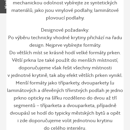
mechanickou odolnost vybírejte ze syntetických
materiálů, jako jsou vinylové podlahy, laminátové
plovoucí podlahy.
Designové požadavky:
Po výběru technicky vhodné krytiny přichází na řadu
design. Nejprve vybírejte formáty.
Do větších míst se krásně hodí velké formáty prken.
Větší prkna lze také použít do menších místností,
doporučujeme však řešit všechny místnosti
v jednotné krytině, tak aby efekt větších prken vynikl.
Menší formáty jako tříparkety, dvouparkety (u
laminátových a dřevěných třívrstvých podlah je jedno
prkno opticky na šířku rozděleno do dvou až tří
segmentů – tříparketa a dvouparketa, případně
dvoupás) se hodí do typicky městských bytů a opět
i zde doporučujeme volit jednotnou krytinu
do celého interiéru.