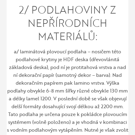
2/ PODLAHOVINY Z
NEPŘÍRODNÍCH
MATERIÁLŮ:
a/ laminátová plovoucí podlaha – nosičem této
podlahové krytiny je HDF deska (dřevovlánitá
základová deska), pod ní je protitahová vrstva a nad
ní dekorační papír (samotný dekor – barva). Nad
dekoračním papírem pak lamino vrstva. Výška
podlahy obvykle 6-8 mm šířky různé obvykle 130 mm
a délky lamel 1200. V poslední době se však objevují
delší formáty dosahující svojí délkou až 2200 mm.
Tato podlaha je určena pouze k pokládce plovoucím
systémem (volně položeno) a je vhodná v kombinaci
s vodním podlahovým vytápěním. Nutné je však zvolit