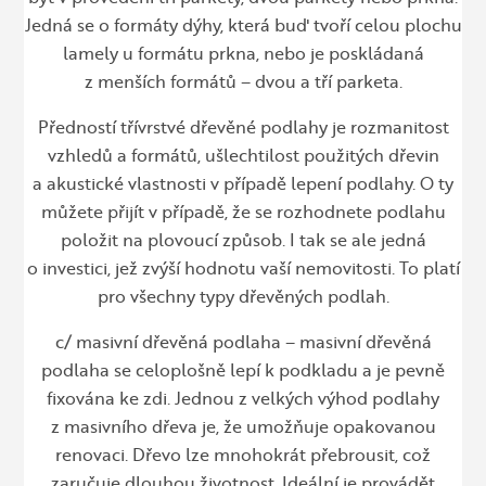
Jedná se o formáty dýhy, která buď tvoří celou plochu
lamely u formátu prkna, nebo je poskládaná
z menších formátů – dvou a tří parketa.
Předností třívrstvé dřevěné podlahy je rozmanitost
vzhledů a formátů, ušlechtilost použitých dřevin
a akustické vlastnosti v případě lepení podlahy. O ty
můžete přijít v případě, že se rozhodnete podlahu
položit na plovoucí způsob. I tak se ale jedná
o investici, jež zvýší hodnotu vaší nemovitosti. To platí
pro všechny typy dřevěných podlah.
c/ masivní dřevěná podlaha – masivní dřevěná
podlaha se celoplošně lepí k podkladu a je pevně
fixována ke zdi. Jednou z velkých výhod podlahy
z masivního dřeva je, že umožňuje opakovanou
renovaci. Dřevo lze mnohokrát přebrousit, což
zaručuje dlouhou životnost. Ideální je provádět