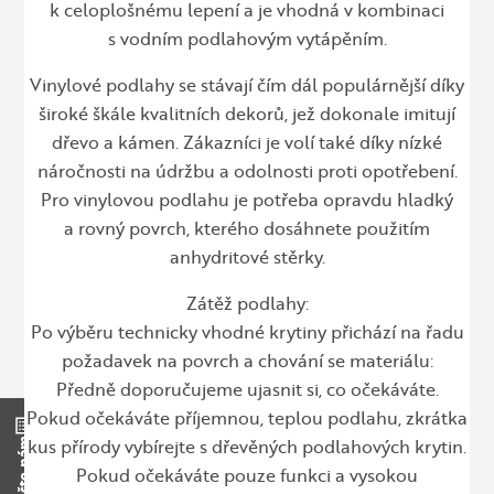
k celoplošnému lepení a je vhodná v kombinaci
s vodním podlahovým vytápěním.
Vinylové podlahy se stávají čím dál populárnější díky
široké škále kvalitních dekorů, jež dokonale imitují
dřevo a kámen. Zákazníci je volí také díky nízké
náročnosti na údržbu a odolnosti proti opotřebení.
Pro vinylovou podlahu je potřeba opravdu hladký
a rovný povrch, kterého dosáhnete použitím
anhydritové stěrky.
Zátěž podlahy:
Po výběru technicky vhodné krytiny přichází na řadu
požadavek na povrch a chování se materiálu:
Předně doporučujeme ujasnit si, co očekáváte.
Pokud očekáváte příjemnou, teplou podlahu, zkrátka
kus přírody vybírejte s dřevěných podlahových krytin.
Napište nám
Pokud očekáváte pouze funkci a vysokou