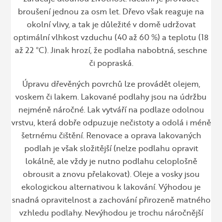
broušení jednou za osm let. Dřevo však reaguje na
okolní vlivy, a tak je důležité v domě udržovat
optimální vlhkost vzduchu (40 až 60 %) a teplotu (18
až 22 °C). Jinak hrozí, že podlaha nabobtná, seschne
či popraská.
Úpravu dřevěných povrchů lze provádět olejem,
voskem či lakem. Lakované podlahy jsou na údržbu
nejméně náročné. Lak vytváří na podlaze odolnou
vrstvu, která dobře odpuzuje nečistoty a odolá i méně
šetrnému čištění. Renovace a oprava lakovaných
podlah je však složitější (nelze podlahu opravit
lokálně, ale vždy je nutno podlahu celoplošně
obrousit a znovu přelakovat). Oleje a vosky jsou
ekologickou alternativou k lakování. Výhodou je
snadná opravitelnost a zachování přirozeně matného
vzhledu podlahy. Nevýhodou je trochu náročnější