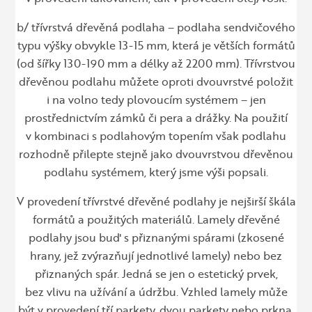
b/ třívrstvá dřevěná podlaha – podlaha sendvičového
typu výšky obvykle 13-15 mm, která je větších formátů
(od šířky 130-190 mm a délky až 2200 mm). Třívrstvou
dřevěnou podlahu můžete oproti dvouvrstvé položit
i na volno tedy plovoucím systémem – jen
prostřednictvím zámků či pera a drážky. Na použití
v kombinaci s podlahovým topením však podlahu
rozhodně přilepte stejně jako dvouvrstvou dřevěnou
podlahu systémem, který jsme výši popsali.
V provedení třívrstvé dřevěné podlahy je nejširší škála
formátů a použitých materiálů. Lamely dřevěné
podlahy jsou buď s přiznanými spárami (zkosené
hrany, jež zvýrazňují jednotlivé lamely) nebo bez
přiznaných spár. Jedná se jen o estetický prvek,
bez vlivu na užívání a údržbu. Vzhled lamely může
být v provedení tří parkety, dvou parkety nebo prkna.