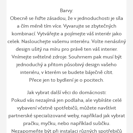
Barvy:
Obecně se řiďte zásadou, že v jednoduchosti je síla
a čím méně tím více. Vyvarujte se zbytečných
kombinací. Vytvářejte a pojímejte váš interiér jako
celek. Naslouchejte vašemu interiéru. Volte nenásilný
design ušitý na míru pro právě ten váš interier.
Vnímejte světelné zdroje. Souhrnem pak musí být
jednoduchý a přitom působivý design vašeho
interiéru, v kterém se budete báječně cítit.
Přece jen to bydlení je o pocitech.
Jak vybrat další věci do domácnosti:
Pokud vás nezajímá jen podlaha, ale vybíráte celé
vybavení včetně spotřebičů, můžete navštívit
partnerské specializované weby, například
jak vybrat
pračku
,
myčku
, nebo například
sušičku
.
Nezapomeňte být při instalaci různých spotřebičů