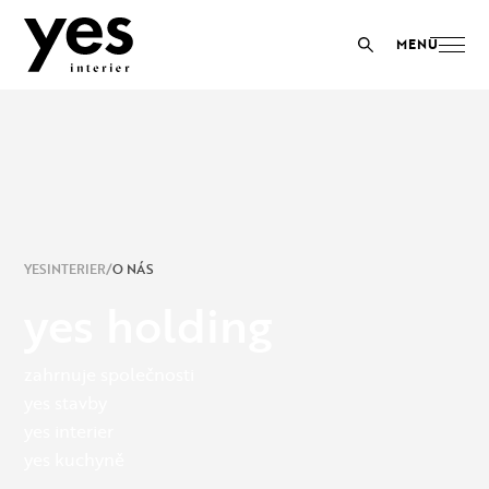
YESINTERIER
O NÁS
yes holding
zahrnuje společnosti
yes stavby
yes interier
yes kuchyně