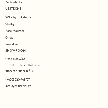
Arch. návrhy
UŽITEČNÉ
SVJ a bytové domy
Služby
Naše realizace
O nás
Kontakty
SHOWROOM
Osadní 869/30
170 00 Praha 7 - Holešovice
SPOJTE SE S NÁMI
(+420) 220 941 474
info@yesinterier.cz