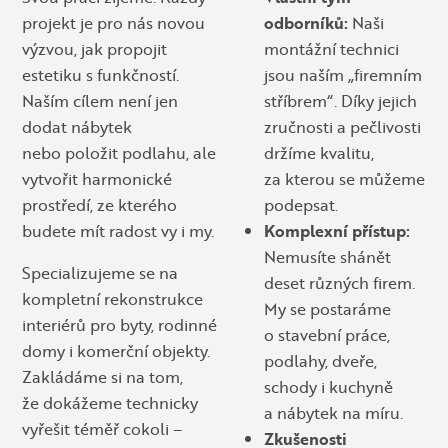
projekt je pro nás novou
odborníků:
Naši
výzvou, jak propojit
montážní technici
estetiku s funkčností.
jsou naším „firemním
Naším cílem není jen
stříbrem“. Díky jejich
dodat nábytek
zručnosti a pečlivosti
nebo položit podlahu, ale
držíme kvalitu,
vytvořit harmonické
za kterou se můžeme
prostředí, ze kterého
podepsat.
budete mít radost vy i my.
Komplexní přístup:
Nemusíte shánět
Specializujeme se na
deset různých firem.
kompletní rekonstrukce
My se postaráme
interiérů pro byty, rodinné
o stavební práce,
domy i komerční objekty.
podlahy, dveře,
Zakládáme si na tom,
schody i kuchyně
že dokážeme technicky
a nábytek na míru.
vyřešit téměř cokoli –
Zkušenosti