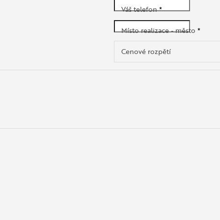
Váš telefon
*
Místo realizace - město
*
Cenové rozpětí