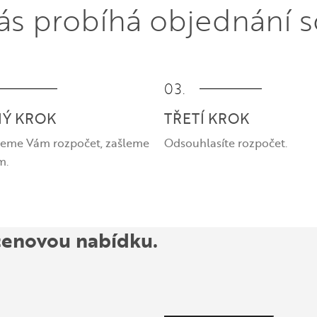
nás probíhá objednání 
03.
Ý KROK
TŘETÍ KROK
jeme Vám rozpočet, zašleme
Odsouhlasíte rozpočet.
m.
cenovou nabídku.