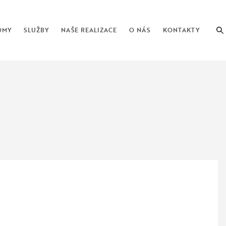
OMY
SLUŽBY
NAŠE REALIZACE
O NÁS
KONTAKTY
 schody