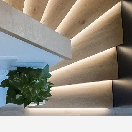
ek jednotlivých podlaží. Pokud vnímáme
 se stává jeho přirozenou korunou. Vzdušným
e stejně tak získat jako ztratit.
ržely krásné co nejdéle je důležité uzpůsobit
teplota jsou dva základní faktory jejíchž
e.
jí i povrchy. Pro úklid je vhodný Bona mop,
aby nevznikaly mokré fleky), který nezpůsobí
Samotná údržba je poté velmi jednoduchá díky
álu.