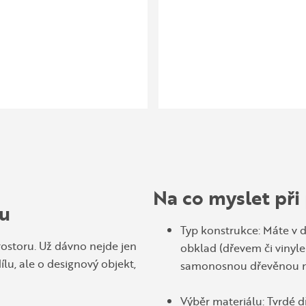
Jedním z nejpopulárnější
ZJISTIT VÍCE
Na co myslet při
ku
Typ konstrukce: Máte v 
ostoru. Už dávno nejde jen
obklad (dřevem či vinyle
lu, ale o designový objekt,
samonosnou dřevěnou n
Výběr materiálu: Tvrdé d