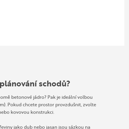
ch materiálů je v poslední době vinyl.
 plánování schodů?
domě betonové jádro? Pak je ideální volbou
m). Pokud chcete prostor provzdušnit, zvolte
ebo kovovou konstrukci.
řeviny jako dub nebo jasan jsou sázkou na