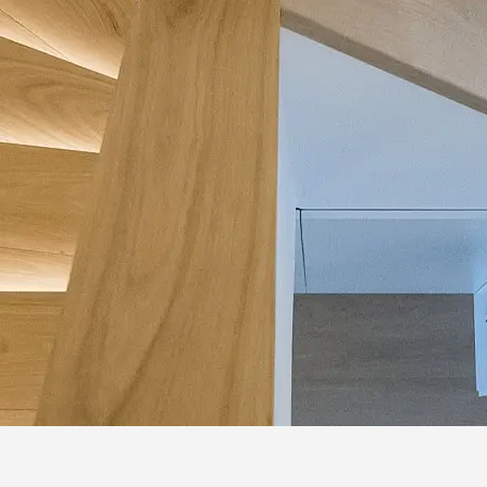
Schodiště není jen pojící prv
prostor jako celek, schodiště
elementem, jehož volbou můžet
Proto, aby dřevěné schody vyd
i vnitřní podmínky. Vlhkost a 
stabilizace svědčí dřevu nejvíc
Samozřejmé je, že péči vyžadu
případně navlhčený hadr (tak 
škody v podobě poškrábání. 
povrchovému ošetření materi