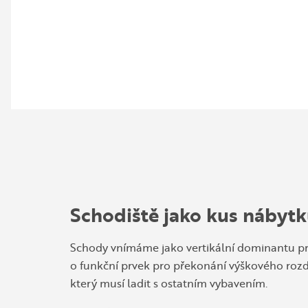
každá návštěva a hlavně vy.
ZJISTIT VÍCE
Schodiště jako kus nábyt
Schody vnímáme jako vertikální dominantu pr
o funkční prvek pro překonání výškového rozdí
který musí ladit s ostatním vybavením.