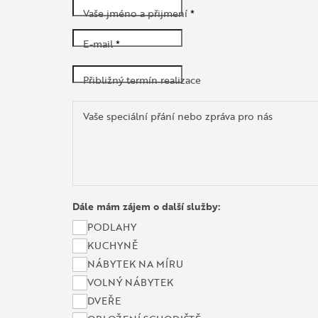
Vaše jméno a přijmení
*
E-mail
*
Přibližný termín realizace
Vaše speciální přání nebo zpráva pro nás
Dále mám zájem o další služby:
PODLAHY
KUCHYNĚ
NÁBYTEK NA MÍRU
VOLNÝ NÁBYTEK
DVEŘE