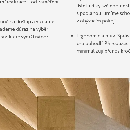
ní realizace – od zaměření
jistotu díky své odolnos
s podlahou, umíme schod
v obývacím pokoji.
emné na došlap a vizuálně
klademe důraz na výběr
Ergonomie a hluk: Správ
av, které vydrží nápor
pro pohodlí. Při realizac
minimalizují přenos kr
Důležité je