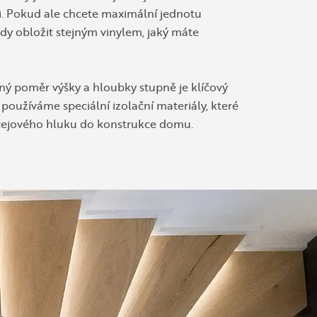
ti. Pokud ale chcete maximální jednotu
y obložit stejným vinylem, jaký máte
ný poměr výšky a hloubky stupně je klíčový
i používáme speciální izolační materiály, které
očejového hluku do konstrukce domu.
 stabilní prostředí