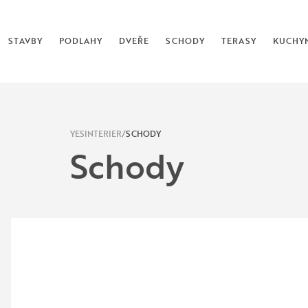
STAVBY
PODLAHY
DVEŘE
SCHODY
TERASY
KUCHY
YESINTERIER
SCHODY
Schody
Dřevěné schody
S dřevěnými schody získá Vaše domácnost elegantní v