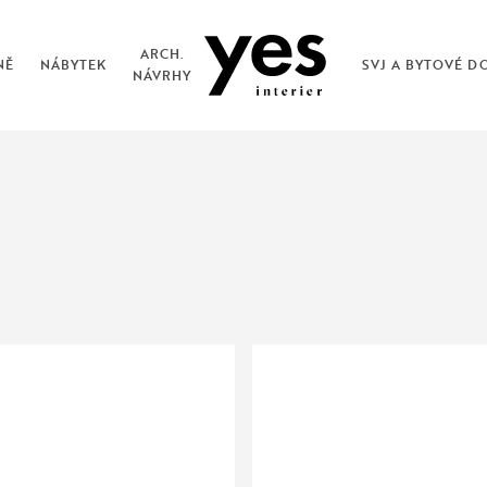
ARCH.
NĚ
NÁBYTEK
SVJ A BYTOVÉ D
NÁVRHY
Vinylové
zhled, který ocení