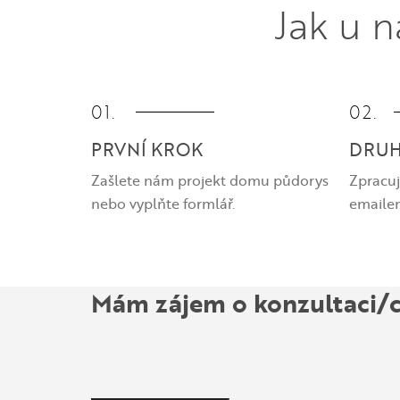
Jak u 
01.
02.
PRVNÍ KROK
DRUH
Zašlete nám projekt domu půdorys
Zpracu
nebo vyplňte formlář.
emaile
Mám zájem o konzultaci/