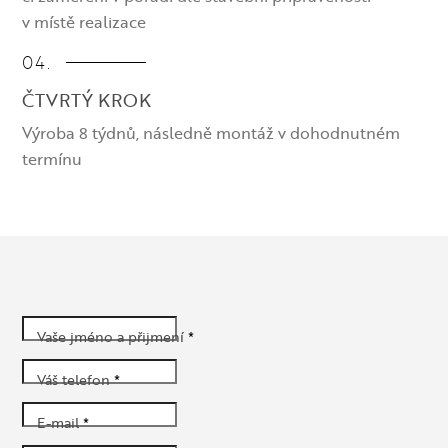
v místě realizace
04.
ČTVRTÝ KROK
Výroba 8 týdnů, následně montáž v dohodnutném
termínu
Vaše jméno a přijmení
*
Váš telefon
*
E-mail
*