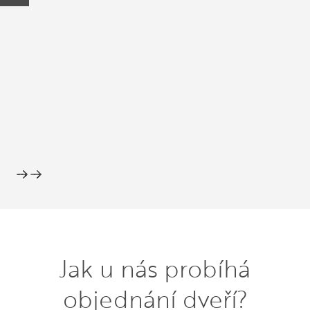
Předchozí
Další
Pře
Jak u nás probíhá
objednání dveří?