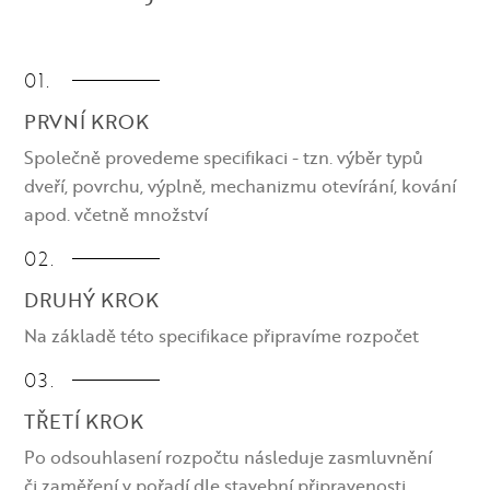
01.
PRVNÍ KROK
Společně provedeme specifikaci - tzn. výběr typů
dveří, povrchu, výplně, mechanizmu otevírání, kování
apod. včetně množství
02.
DRUHÝ KROK
Na základě této specifikace připravíme rozpočet
03.
TŘETÍ KROK
Po odsouhlasení rozpočtu následuje zasmluvnění
či zaměření v pořadí dle stavební připravenosti