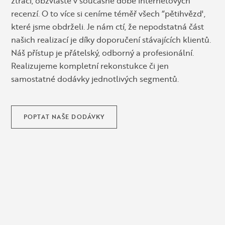
ztrácí, obzvláště v současné době internetových
recenzí. O to více si ceníme téměř všech “pětihvězd',
které jsme obdrželi. Je nám ctí, že nepodstatná část
našich realizací je díky doporučení stávajících klientů.
Náš přístup je přátelský, odborný a profesionální.
Realizujeme kompletní rekonstukce či jen
samostatné dodávky jednotlivých segmentů.
POPTAT NAŠE DODÁVKY