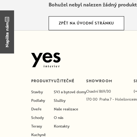
Bohužel nebyl nalezen žádný produkt
ZPĚT NA ÚVODNÍ STRÁNKU
Napište nám
PRODUKTY
UŽITEČNÉ
SHOWROOM
S
Osadní 869/30
(
Stavby
SVJ a bytové domy
170 00 Praha 7 - Holešovice
i
Podlahy
Služby
Dveře
Naše realizace
Schody
O nás
Terasy
Kontakty
Kuchyně