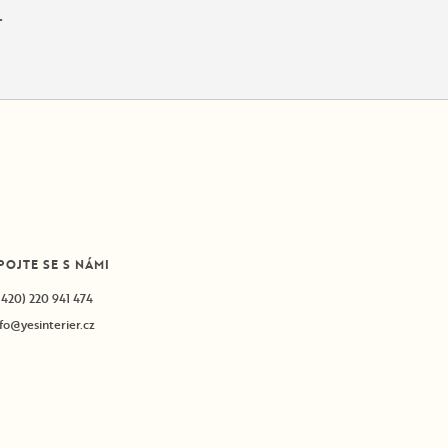
.
POJTE SE S NÁMI
+420) 220 941 474
nfo@yesinterier.cz