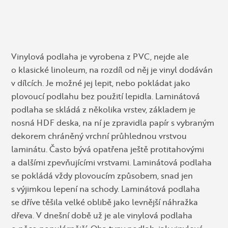
Vinylová podlaha je vyrobena z PVC, nejde ale
o klasické linoleum, na rozdíl od něj je vinyl dodáván
v dílcích. Je možné jej lepit, nebo pokládat jako
plovoucí podlahu bez použití lepidla. Laminátová
podlaha se skládá z několika vrstev, základem je
nosná HDF deska, na ní je zpravidla papír s vybraným
dekorem chráněný vrchní průhlednou vrstvou
laminátu. Často bývá opatřena ještě protitahovými
a dalšími zpevňujícími vrstvami. Laminátová podlaha
se pokládá vždy plovoucím způsobem, snad jen
s výjimkou lepení na schody. Laminátová podlaha
se dříve těšila velké oblibě jako levnější náhražka
dřeva. V dnešní době už je ale vinylová podlaha