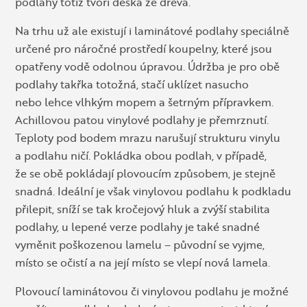
podlahy totiž tvoří deska ze dřeva.
Na trhu už ale existují i laminátové podlahy speciálně
určené pro náročné prostředí koupelny, které jsou
opatřeny vodě odolnou úpravou. Údržba je pro obě
podlahy takřka totožná, stačí uklízet nasucho
nebo lehce vlhkým mopem a šetrným přípravkem.
Achillovou patou vinylové podlahy je přemrznutí.
Teploty pod bodem mrazu narušují strukturu vinylu
a podlahu ničí. Pokládka obou podlah, v případě,
že se obě pokládají plovoucím způsobem, je stejně
snadná. Ideální je však vinylovou podlahu k podkladu
přilepit, sníží se tak kročejový hluk a zvýší stabilita
podlahy, u lepené verze podlahy je také snadné
vyměnit poškozenou lamelu – původní se vyjme,
místo se očistí a na její místo se vlepí nová lamela.
Plovoucí laminátovou či vinylovou podlahu je možné