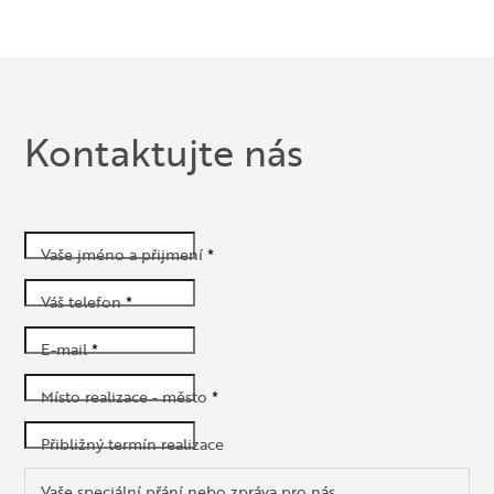
Kontaktujte nás
Vaše jméno a přijmení
*
Váš telefon
*
E-mail
*
Místo realizace - město
*
Přibližný termín realizace
Vaše speciální přání nebo zpráva pro nás