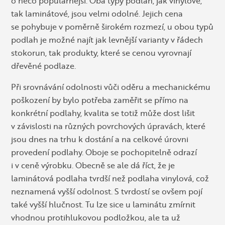
o něco populárnější. Oba typy podlah, jak vinylové,
tak laminátové, jsou velmi odolné. Jejich cena
se pohybuje v poměrně širokém rozmezí, u obou typů
podlah je možné najít jak levnější varianty v řádech
stokorun, tak produkty, které se cenou vyrovnají
dřevěné podlaze.
Při srovnávání odolnosti vůči oděru a mechanickému
poškození by bylo potřeba zaměřit se přímo na
konkrétní podlahy, kvalita se totiž může dost lišit
v závislosti na různých povrchových úpravách, které
jsou dnes na trhu k dostání a na celkové úrovni
provedení podlahy. Oboje se pochopitelně odrazí
i v ceně výrobku. Obecně se ale dá říct, že je
laminátová podlaha tvrdší než podlaha vinylová, což
neznamená vyšší odolnost. S tvrdostí se ovšem pojí
také vyšší hlučnost. Tu lze sice u laminátu zmírnit
vhodnou protihlukovou podložkou, ale ta už