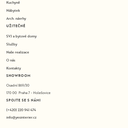
Kuchyně
Nábytek
Arch. návrhy
UŽITEČNÉ
SVJ a bytové domy
Služby
Naše realizace
O nás
Kontakty
SHOWROOM
Osadní 869/30
170 00 Praha 7 - Holešovice
SPOJTE SE S NÁMI
(+420) 220 941 474
info@yesinterier.cz