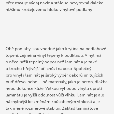
představuje výdaj navíc a stále se nevyrovná daleko
nižšímu kročejovému hluku vinylové podlahy.
Obě podlahy jsou vhodné jako krytina na podlahové
topení, zejména vinyl lepený k podkladu. Vinyl má
o něco nižší tepelný odpor než laminát a je také
o trochu hřejivější při chůzi naboso. Společný
pro vinyl i laminát je široký výběr dekorů imitujících
buď dřevo, nebo i jiné materiály, jako je beton, dlažba
nebo dokonce kůže. Velkou výhodou vinylu oproti
laminátu je vyšší odolnost vůči vlhku. Laminát je ale
náchylnější ke změnám způsobeným vlhkostí a je
tak méně rozměrově stabilní. Základ laminátové