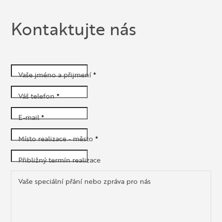
Kontaktujte nás
Vaše jméno a přijmení
*
Váš telefon
*
E-mail
*
Místo realizace - město
*
Přibližný termín realizace
Vaše speciální přání nebo zpráva pro nás