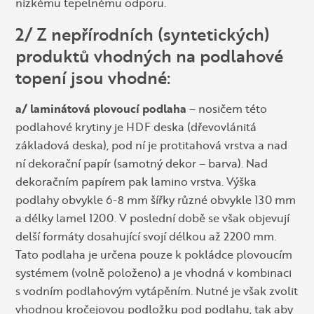
nízkému tepelnému odporu.
2/ Z nepřírodních (syntetických)
produktů vhodných na podlahové
topení jsou vhodné:
a/ laminátová plovoucí podlaha
– nosičem této
podlahové krytiny je HDF deska (dřevovlánitá
základová deska), pod ní je protitahová vrstva a nad
ní dekorační papír (samotný dekor – barva). Nad
dekoračním papírem pak lamino vrstva. Výška
podlahy obvykle 6-8 mm šířky různé obvykle 130 mm
a délky lamel 1200. V poslední době se však objevují
delší formáty dosahující svojí délkou až 2200 mm.
Tato podlaha je určena pouze k pokládce plovoucím
systémem (volně položeno) a je vhodná v kombinaci
s vodním podlahovým vytápěním. Nutné je však zvolit
vhodnou kročejovou podložku pod podlahu, tak aby