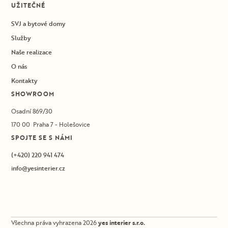
UŽITEČNÉ
SVJ a bytové domy
Služby
Naše realizace
O nás
Kontakty
SHOWROOM
Osadní 869/30
170 00 Praha 7 - Holešovice
SPOJTE SE S NÁMI
(+420) 220 941 474
info@yesinterier.cz
Všechna práva vyhrazena 2026
yes interier s.r.o.