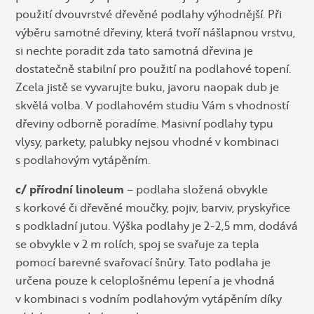
použití dvouvrstvé dřevěné podlahy výhodnější. Při
výběru samotné dřeviny, která tvoří nášlapnou vrstvu,
si nechte poradit zda tato samotná dřevina je
dostatečně stabilní pro použití na podlahové topení.
Zcela jistě se vyvarujte buku, javoru naopak dub je
skvělá volba. V podlahovém studiu Vám s vhodností
dřeviny odborně poradíme. Masivní podlahy typu
vlysy, parkety, palubky nejsou vhodné v kombinaci
s podlahovým vytápěním.
c/ přírodní linoleum
– podlaha složená obvykle
s korkové či dřevěné moučky, pojiv, barviv, pryskyřice
s podkladní jutou. Výška podlahy je 2-2,5 mm, dodává
se obvykle v 2 m rolích, spoj se svařuje za tepla
pomocí barevné svařovací šnůry. Tato podlaha je
určena pouze k celoplošnému lepení a je vhodná
v kombinaci s vodním podlahovým vytápěním díky