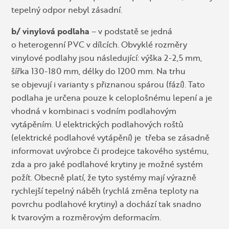
tepelný odpor nebyl zásadní.
b/ vinylová podlaha
– v podstatě se jedná
o heterogenní PVC v dílcích. Obvyklé rozměry
vinylové podlahy jsou následující: výška 2-2,5 mm,
šířka 130-180 mm, délky do 1200 mm. Na trhu
se objevují i varianty s přiznanou spárou (fází). Tato
podlaha je určena pouze k celoplošnému lepení a je
vhodná v kombinaci s vodním podlahovým
vytápěním. U elektrických podlahových roštů
(elektrické podlahové vytápění) je třeba se zásadně
informovat uvýrobce či prodejce takového systému,
zda a pro jaké podlahové krytiny je možné systém
požít. Obecně platí, že tyto systémy mají výrazně
rychlejší tepelný náběh (rychlá změna teploty na
povrchu podlahové krytiny) a dochází tak snadno
k tvarovým a rozměrovým deformacím.