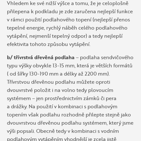
Vhledem ke své nižší výšce a tomu, že je celoplošně
přilepena k podkladu je zde zaručena nejlepší funkce
v rámci použití podlahového topení (nejlepší přenos
tepelné energie, rychlý náběh celého podlahového
vytápění, nejmenší tepelný odpor) a tedy nejlepší
efektivita tohoto způsobu vytápění.
b/ třívrstvá dřevěná podlaha
– podlaha sendvičového
typu výšky obvykle 13-15 mm, která je větších formátů
( od šířky 130-190 mm a délky až 2200 mm).
Třívrstvou dřevěnou podlahu můžete oproti
dvouvrstvé položit i na volno tedy plovoucím
systémem – jen prostřednictvím zámků či pera
a drážky. Na použití v kombinaci s podlahovým
topením však podlahu rozhodně přilepte stejně jako
dvouvrstvou dřevěnou podlahu systémem, který jsme
výši popsali. Obecně tedy v kombinaci s vodním
podlahovým vytápěním vhodnější je zcela jistě