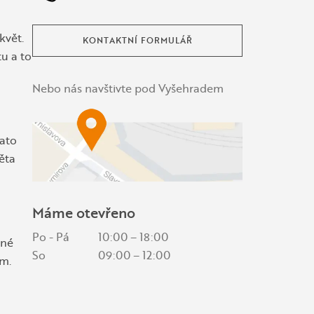
květ.
KONTAKTNÍ FORMULÁŘ
u a to
Nebo nás navštivte pod Vyšehradem
Tato
ěta
Máme otevřeno
Po - Pá
10:00 – 18:00
dné
So
09:00 – 12:00
em.