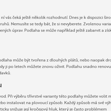
 ní vás čeká ještě několik rozhodnutí. Dnes je k dispozici šir
 druhů. Nemusíte se tedy bát, že si nevyberete. Zvolenou vari
ených úprav. Podlaha se může například ještě zabarvit a zís
podlaha může být tvořena z dlouhých plátů, nebo naopak d
vždy ji po letech můžete znovu oživit. Podlahu snadno renovu
davků.
u
d. Při výběru třívrstvé varianty této podlahy můžete volit 
ebo instalovat na plovoucí způsob. Každý způsob má své vý
cky snižuje její kročejový hluk, který je často problémem