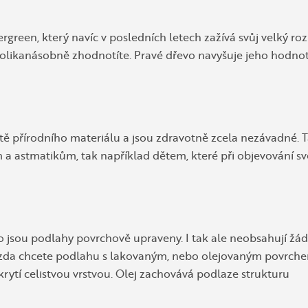
rgreen, který navíc v posledních letech zažívá svůj velký roz
olikanásobně zhodnotíte. Pravé dřevo navyšuje jeho hodnot
stě přírodního materiálu a jsou zdravotně zcela nezávadné. 
 a astmatikům, tak například dětem, které při objevování sv
oto jsou podlahy povrchově upraveny. I tak ale neobsahují žá
it, zda chcete podlahu s lakovaným, nebo olejovaným povrch
ytí celistvou vrstvou. Olej zachovává podlaze strukturu