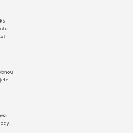
oká
antu
kat
robnou
jete
mezi
hody.