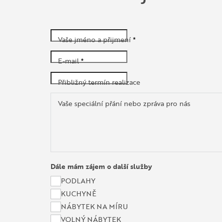
Vaše jméno a přijmení
*
E-mail
*
Přibližný termín realizace
Vaše speciální přání nebo zpráva pro nás
Dále mám zájem o další služby
PODLAHY
KUCHYNĚ
NÁBYTEK NA MÍRU
VOLNÝ NÁBYTEK