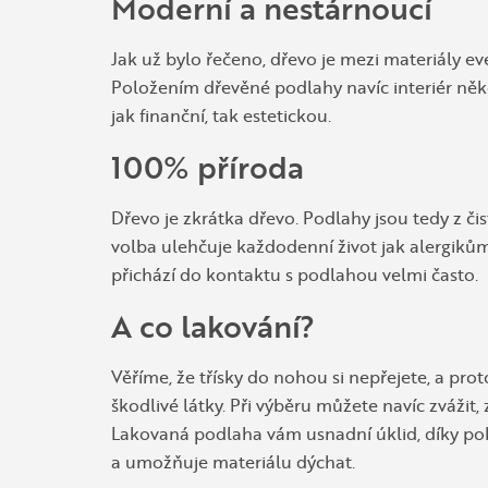
Moderní a nestárnoucí
Jak už bylo řečeno, dřevo je mezi materiály eve
Položením dřevěné podlahy navíc interiér něk
jak finanční, tak estetickou.
100% příroda
Dřevo je zkrátka dřevo. Podlahy jsou tedy z či
volba ulehčuje každodenní život jak alergikům
přichází do kontaktu s podlahou velmi často.
A co lakování?
Věříme, že třísky do nohou si nepřejete, a pr
škodlivé látky. Při výběru můžete navíc zváž
Lakovaná podlaha vám usnadní úklid, díky pokr
a umožňuje materiálu dýchat.