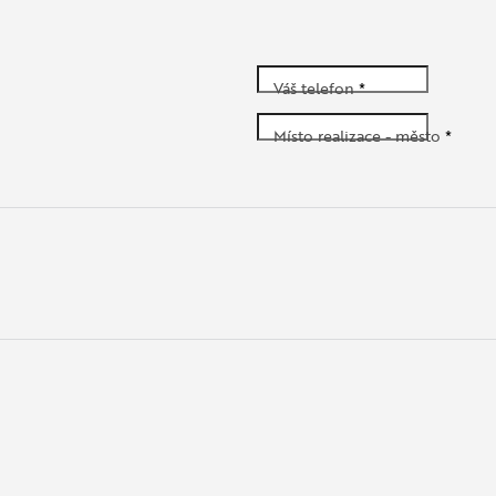
Váš telefon
*
Místo realizace - město
*