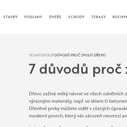
STAVBY
PODLAHY
DVEŘE
SCHODY
TERASY
KUCHY
YESINTERIER
7 DŮVODŮ PROČ ZVOLIT DŘEVO
7 důvodů proč 
Dřevo zažívá velký návrat ve všech odvětvích 
výraznými materiály, např. se sklem či betonem
Dřevěné prvky můžete vidět v různých úpravá
moderní povrch, který vás zároveň neomrzí ani